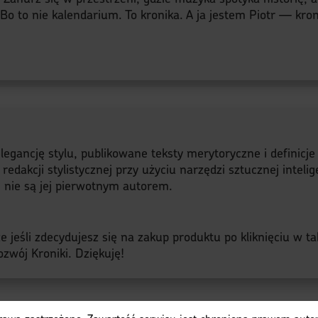
o to nie kalendarium. To kronika. A ja jestem Piotr — kroni
legancję stylu, publikowane teksty merytoryczne i definicj
akcji stylistycznej przy użyciu narzędzi sztucznej intelige
a, nie są jej pierwotnym autorem.
 jeśli zdecydujesz się na zakup produktu po kliknięciu w ta
zwój Kroniki. Dziękuję!