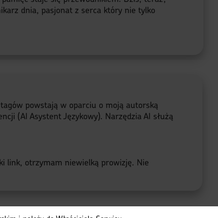
karz dnia, pasjonat z serca który nie tylko
e tagów powstają w oparciu o moją autorską
ncji (AI Asystent Językowy). Narzędzia AI służą
ki link, otrzymam niewielką prowizję. Nie