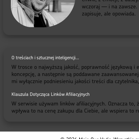
wczoraj — i na zawsze. B
zapisuje, ale opowiada.
O treściach i sztucznej inteligencji...
W trosce o najwyższą jakość, poprawność językową i e
koncepcję, a następnie są poddawane zaawansowanej red
mi wyłącznie podniesieniu jakości treści dla czytelnik
Klauzula Dotycząca Linków Afiliacyjnych
W serwisie używam linków afiliacyjnych. Oznacza to, że
wpływa to na cenę zakupu dla Ciebie, ale wspiera to ro