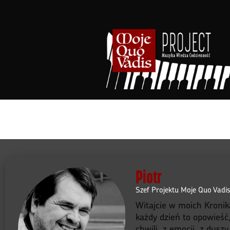
Przejdź
do
treści
Piotr
Szef Projektu Moje Quo Vadi
Witajcie w moich Kronik
każdy dzień to opowieść
chwili, z emocji, z dusz