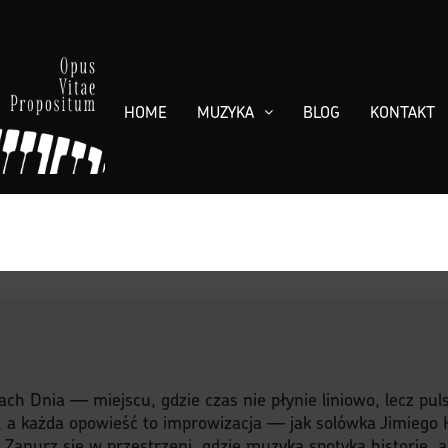
HOME
MUZYKA
BLOG
KONTAKT
s
ach Dnia — miejscu, gdzie czas nie płynie liniowo, lecz pu
, a każda opowieść to improwizacja — jak solówka Jimiego H
y. Zanurz się w przestrzeni, gdzie muzyka spotyka historię, 