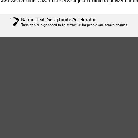
awa zastrzeżone. Zawartość serwisu jest chroniona prawem autors
BannerText_Seraphinite Accelerator
Turns on site high speed to be attractive for people and search engines.