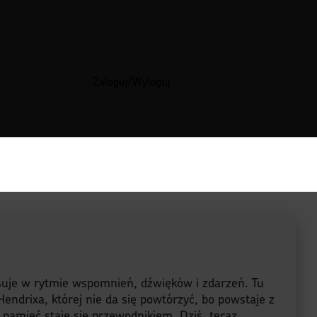
Zaloguj/Wyloguj
lsuje w rytmie wspomnień, dźwięków i zdarzeń. Tu
endrixa, której nie da się powtórzyć, bo powstaje z
a pamięć staje się przewodnikiem. Dziś, teraz,