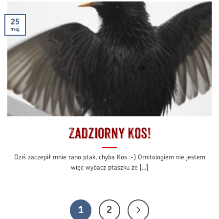
25
maj
Zadziorny Kos!
Dziś zaczepił mnie rano ptak, chyba Kos :-) Ornitologiem nie jestem
więc wybacz ptaszku że [...]
1
2