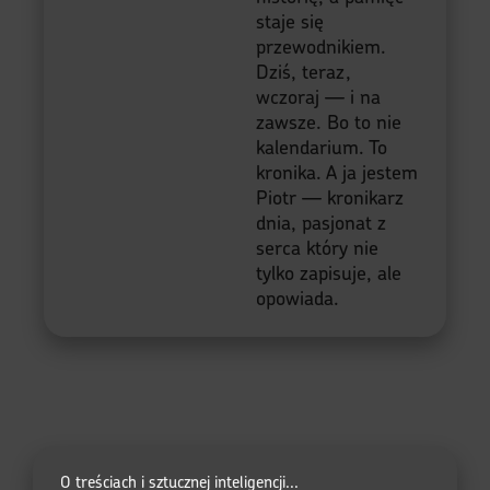
staje się
przewodnikiem.
Dziś, teraz,
wczoraj — i na
zawsze. Bo to nie
kalendarium. To
kronika. A ja jestem
Piotr — kronikarz
dnia, pasjonat z
serca który nie
tylko zapisuje, ale
opowiada.
O treściach i sztucznej inteligencji...