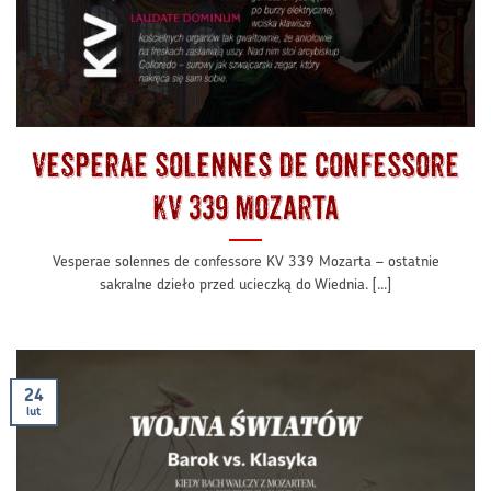
Vesperae solennes de confessore
KV 339 Mozarta
Vesperae solennes de confessore KV 339 Mozarta – ostatnie
sakralne dzieło przed ucieczką do Wiednia. [...]
24
lut