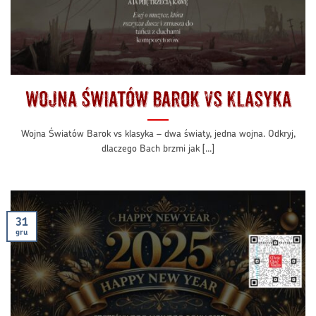
Wojna Światów Barok vs Klasyka
Wojna Światów Barok vs klasyka – dwa światy, jedna wojna. Odkryj,
dlaczego Bach brzmi jak [...]
31
gru