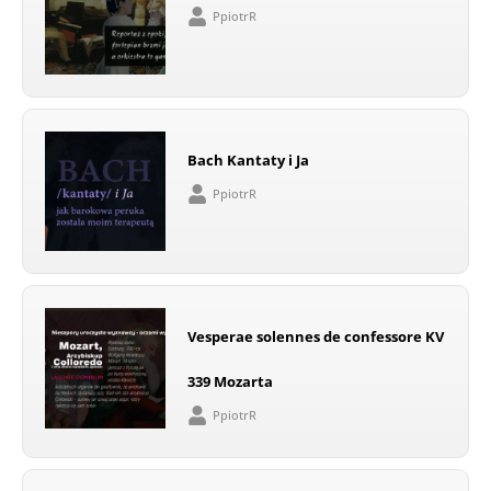
PpiotrR
Bach Kantaty i Ja
PpiotrR
Vesperae solennes de confessore KV
339 Mozarta
PpiotrR