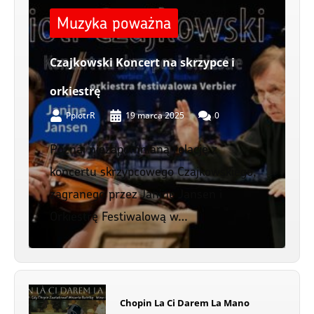
Muzyka poważna
Czajkowski Koncert na skrzypce i
orkiestrę
PpiotrR
19 marca 2025
0
Poznaj niezapomnianą relację z
koncertu skrzypcowego Czajkowskiego,
zagranego przez Janine Jansen i
Orkiestrę Festiwalową w…
Chopin La Ci Darem La Mano