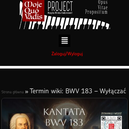
treści
Zaloguj/Wyloguj
Termin wiki: BWV 183 – Wyłączać
»
Strona główna
was będą z synagog