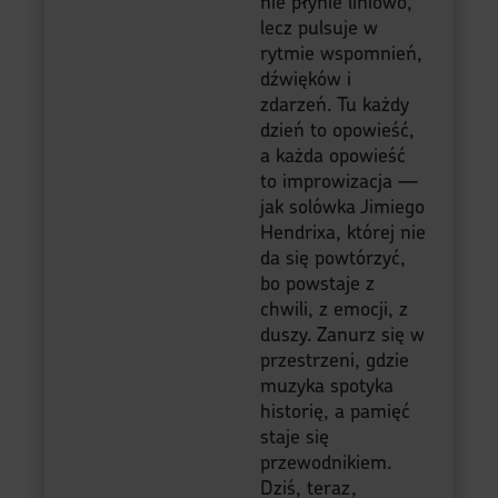
Piotr
Szef Projektu Moje Quo
Vadis
Witajcie w moich
Kronikach Dnia —
miejscu, gdzie czas
nie płynie liniowo,
lecz pulsuje w
rytmie wspomnień,
dźwięków i
zdarzeń. Tu każdy
dzień to opowieść,
a każda opowieść
to improwizacja —
jak solówka Jimiego
Hendrixa, której nie
da się powtórzyć,
bo powstaje z