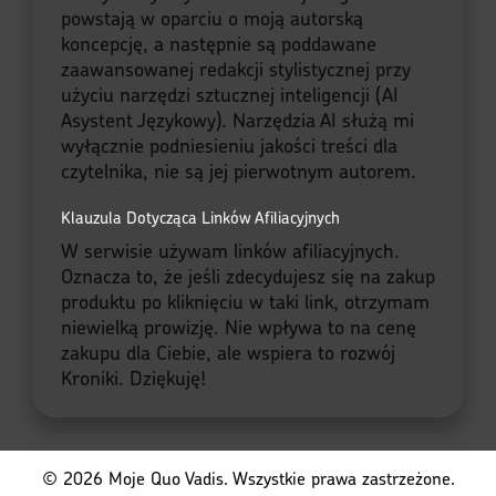
O treściach i sztucznej inteligencji...
W trosce o najwyższą jakość, poprawność
językową i elegancję stylu, publikowane
teksty merytoryczne i definicje tagów
powstają w oparciu o moją autorską
koncepcję, a następnie są poddawane
zaawansowanej redakcji stylistycznej przy
użyciu narzędzi sztucznej inteligencji (AI
Asystent Językowy). Narzędzia AI służą mi
wyłącznie podniesieniu jakości treści dla
czytelnika, nie są jej pierwotnym autorem.
Klauzula Dotycząca Linków Afiliacyjnych
W serwisie używam linków afiliacyjnych.
Oznacza to, że jeśli zdecydujesz się na zakup