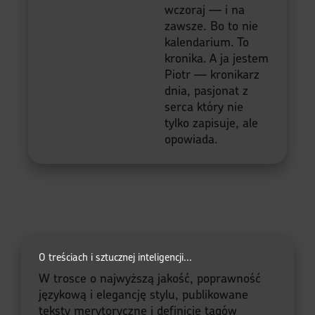
chwili, z emocji, z
duszy. Zanurz się w
przestrzeni, gdzie
muzyka spotyka
historię, a pamięć
staje się
przewodnikiem.
Dziś, teraz,
wczoraj — i na
zawsze. Bo to nie
kalendarium. To
kronika. A ja jestem
Piotr — kronikarz
dnia, pasjonat z
serca który nie
tylko zapisuje, ale
opowiada.