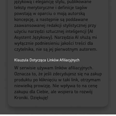
językową i elegancję stylu, publikowane
teksty merytoryczne i definicje tagów
powstają w oparciu o moją autorską
koncepcję, a następnie są poddawane
zaawansowanej redakcji stylistycznej przy
użyciu narzędzi sztucznej inteligencji (AI
Asystent Językowy). Narzędzia AI służą mi
wyłącznie podniesieniu jakości treści dla
czytelnika, nie są jej pierwotnym autorem.
Klauzula Dotycząca Linków Afiliacyjnych
W serwisie używam linków afiliacyjnych.
Oznacza to, że jeśli zdecydujesz się na zakup
produktu po kliknięciu w taki link, otrzymam
niewielką prowizję. Nie wpływa to na cenę
zakupu dla Ciebie, ale wspiera to rozwój
Kroniki. Dziękuję!