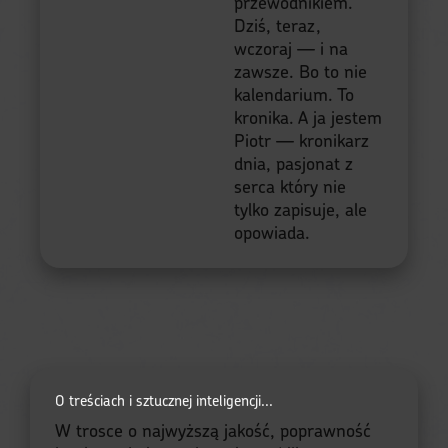
przewodnikiem.
Dziś, teraz,
wczoraj — i na
zawsze. Bo to nie
kalendarium. To
kronika. A ja jestem
Piotr — kronikarz
dnia, pasjonat z
serca który nie
tylko zapisuje, ale
opowiada.
O treściach i sztucznej inteligencji...
W trosce o najwyższą jakość, poprawność