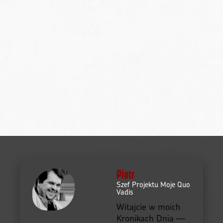
Piotr
Szef Projektu Moje Quo
Vadis
Witajcie w moich
Kronikach Dnia —