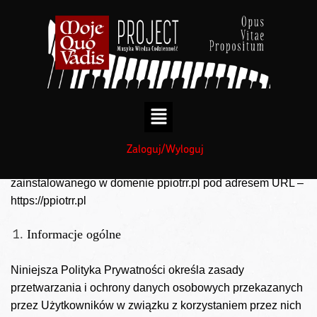
treści
treści
Polityka Prywatności
Zaloguj/Wyloguj
Polityka prywatności serwisu Moje Quo Vadis
zainstalowanego w domenie ppiotrr.pl pod adresem URL –
https://ppiotrr.pl
Informacje ogólne
Niniejsza Polityka Prywatności określa zasady
przetwarzania i ochrony danych osobowych przekazanych
przez Użytkowników w związku z korzystaniem przez nich