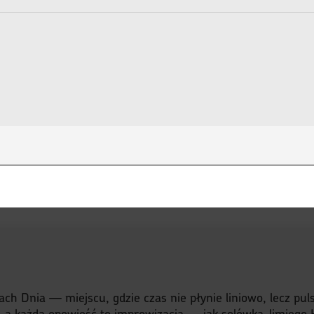
s
ach Dnia — miejscu, gdzie czas nie płynie liniowo, lecz pu
, a każda opowieść to improwizacja — jak solówka Jimiego H