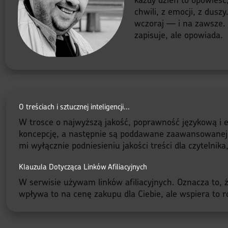
chwili, z emocji, z dusz
wczoraj — i na zawsze. B
zapisuje, ale opowiada.
O treściach i sztucznej inteligencji...
W trosce o najwyższą jakość, poprawność językową i e
koncepcję, a następnie są poddawane zaawansowanej red
mi wyłącznie podniesieniu jakości treści dla czytelnik
Klauzula Dotycząca Linków Afiliacyjnych
W serwisie używam linków afiliacyjnych. Oznacza to, że
wpływa to na cenę zakupu dla Ciebie, ale wspiera to ro