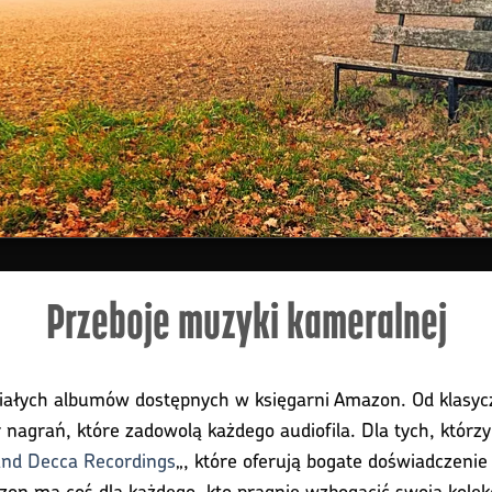
Przeboje muzyki kameralnej
iałych albumów dostępnych w księgarni Amazon. Od klasy
 nagrań, które zadowolą każdego audiofila. Dla tych, którzy
nd Decca Recordings
„, które oferują bogate doświadczeni
azon ma coś dla każdego, kto pragnie wzbogacić swoją kolek