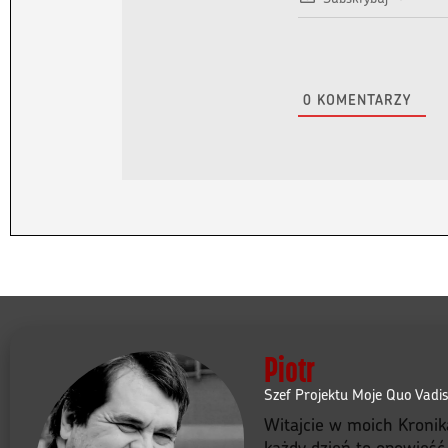
0
KOMENTARZY
Piotr
Szef Projektu Moje Quo Vadi
Witajcie w moich Kronik
każdy dzień to opowieść