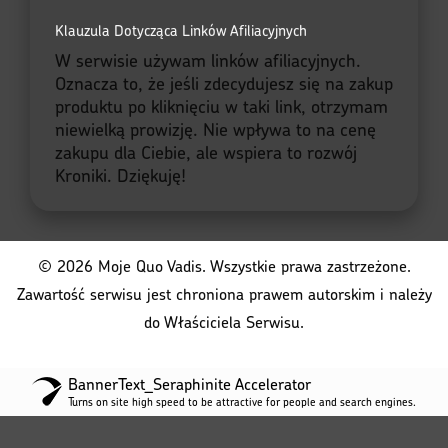
Klauzula Dotycząca Linków Afiliacyjnych
W serwisie używam linków afiliacyjnych.
Oznacza to, że jeśli zdecydujesz się na zakup
produktu po kliknięciu w taki link, otrzymam
niewielką prowizję. Nie wpływa to na cenę
zakupu dla Ciebie, ale wspiera to rozwój
Kroniki. Dziękuję!
© 2026 Moje Quo Vadis. Wszystkie prawa zastrzeżone.
Zawartość serwisu jest chroniona prawem autorskim i należy
do Właściciela Serwisu.
BannerText_Seraphinite Accelerator
Turns on site high speed to be attractive for people and search engines.