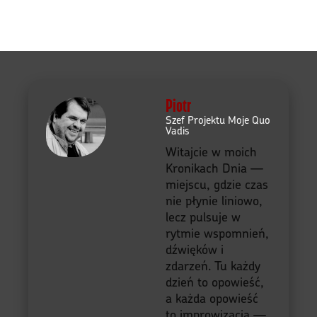
Piotr
Szef Projektu Moje Quo
Vadis
Witajcie w moich
Kronikach Dnia —
miejscu, gdzie czas
nie płynie liniowo,
lecz pulsuje w
rytmie wspomnień,
dźwięków i
zdarzeń. Tu każdy
dzień to opowieść,
a każda opowieść
to improwizacja —