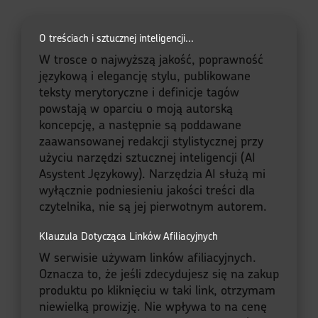
O treściach i sztucznej inteligencji...
W trosce o najwyższą jakość, poprawność
językową i elegancję stylu, publikowane
teksty merytoryczne i definicje tagów
powstają w oparciu o moją autorską
koncepcję, a następnie są poddawane
zaawansowanej redakcji stylistycznej przy
użyciu narzędzi sztucznej inteligencji (AI
Asystent Językowy). Narzędzia AI służą mi
wyłącznie podniesieniu jakości treści dla
czytelnika, nie są jej pierwotnym autorem.
Klauzula Dotycząca Linków Afiliacyjnych
W serwisie używam linków afiliacyjnych.
Oznacza to, że jeśli zdecydujesz się na zakup
produktu po kliknięciu w taki link, otrzymam
niewielką prowizję. Nie wpływa to na cenę