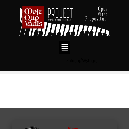
Zaloguj/Wyloguj
Przejdź
do
treści