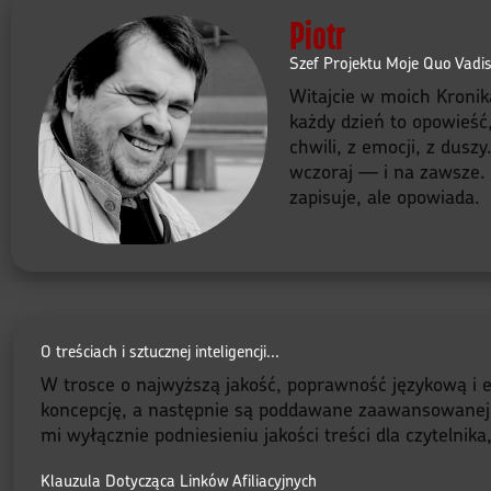
Piotr
Szef Projektu Moje Quo Vadi
Witajcie w moich Kronik
każdy dzień to opowieść
chwili, z emocji, z dusz
wczoraj — i na zawsze. B
zapisuje, ale opowiada.
O treściach i sztucznej inteligencji...
W trosce o najwyższą jakość, poprawność językową i e
koncepcję, a następnie są poddawane zaawansowanej red
mi wyłącznie podniesieniu jakości treści dla czytelnik
Klauzula Dotycząca Linków Afiliacyjnych