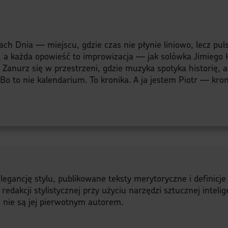
s
ach Dnia — miejscu, gdzie czas nie płynie liniowo, lecz pu
, a każda opowieść to improwizacja — jak solówka Jimiego H
y. Zanurz się w przestrzeni, gdzie muzyka spotyka historię, 
o to nie kalendarium. To kronika. A ja jestem Piotr — kroni
legancję stylu, publikowane teksty merytoryczne i definicj
akcji stylistycznej przy użyciu narzędzi sztucznej intelige
a, nie są jej pierwotnym autorem.