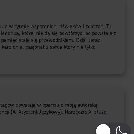
lsuje w rytmie wspomnień, dźwięków i zdarzeń. Tu
endrixa, której nie da się powtórzyć, bo powstaje z
a pamięć staje się przewodnikiem. Dziś, teraz,
karz dnia, pasjonat z serca który nie tylko
e tagów powstają w oparciu o moją autorską
ncji (AI Asystent Językowy). Narzędzia AI służą