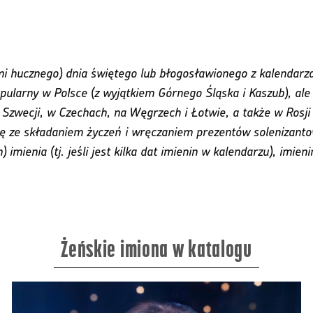
 hucznego) dnia świętego lub błogosławionego z kalendarza l
ularny w Polsce (z wyjątkiem Górnego Śląska i Kaszub), ale 
Szwecji, w Czechach, na Węgrzech i Łotwie, a także w Rosji i 
 ze składaniem życzeń i wręczaniem prezentów solenizantow
) imienia (tj. jeśli jest kilka dat imienin w kalendarzu), im
Żeńskie imiona w katalogu