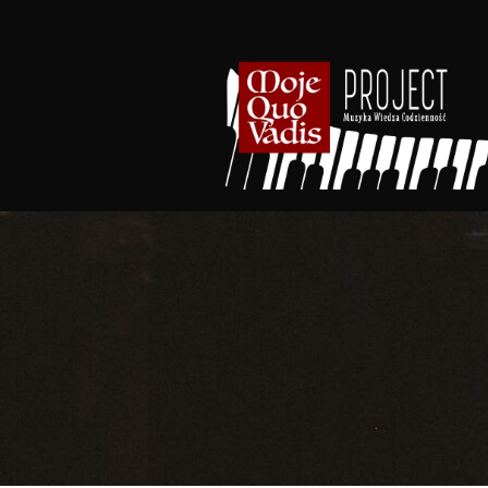
Przejdź
do
treści