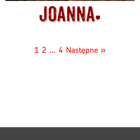
Joanna
1
2
…
4
Następne »