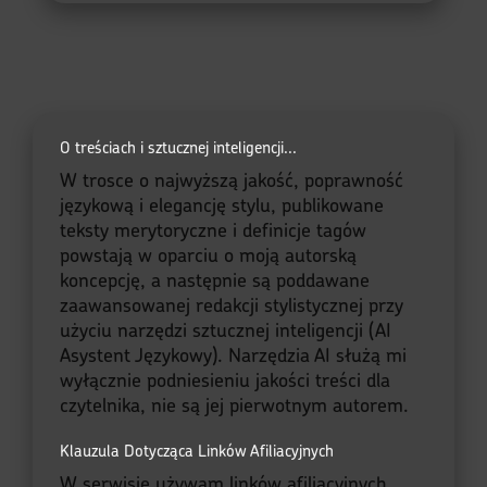
O treściach i sztucznej inteligencji...
W trosce o najwyższą jakość, poprawność
językową i elegancję stylu, publikowane
teksty merytoryczne i definicje tagów
powstają w oparciu o moją autorską
koncepcję, a następnie są poddawane
zaawansowanej redakcji stylistycznej przy
użyciu narzędzi sztucznej inteligencji (AI
Asystent Językowy). Narzędzia AI służą mi
wyłącznie podniesieniu jakości treści dla
czytelnika, nie są jej pierwotnym autorem.
Klauzula Dotycząca Linków Afiliacyjnych
W serwisie używam linków afiliacyjnych.