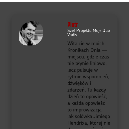
Piotr
Szef Projektu Moje Quo
Vadis
Witajcie w moich
Kronikach Dnia —
miejscu, gdzie czas
nie płynie liniowo,
lecz pulsuje w
rytmie wspomnień,
dźwięków i
zdarzeń. Tu każdy
dzień to opowieść,
a każda opowieść
to improwizacja —
jak solówka Jimiego
Hendrixa, której nie