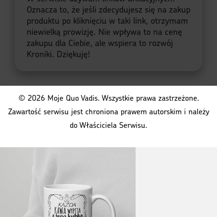
Oznacza to, że jeśli zdecydujesz się na zakup
produktu po kliknięciu w taki link, otrzymam
niewielką prowizję. Nie wpływa to na cenę
zakupu dla Ciebie, ale wspiera to rozwój
Kroniki. Dziękuję!
© 2026 Moje Quo Vadis. Wszystkie prawa zastrzeżone.
Zawartość serwisu jest chroniona prawem autorskim i należy
do Właściciela Serwisu.