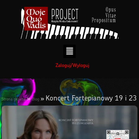
treści
Zaloguj/Wyloguj
Koncert Fortepianowy 19 i 23
»
»
Strona główna
Blog
Mozarta gra Hélène Grimaud