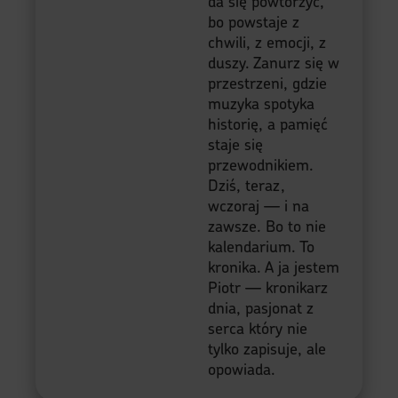
da się powtórzyć,
bo powstaje z
chwili, z emocji, z
duszy. Zanurz się w
przestrzeni, gdzie
muzyka spotyka
historię, a pamięć
staje się
przewodnikiem.
Dziś, teraz,
wczoraj — i na
zawsze. Bo to nie
kalendarium. To
kronika. A ja jestem
Piotr — kronikarz
dnia, pasjonat z
serca który nie
tylko zapisuje, ale
opowiada.