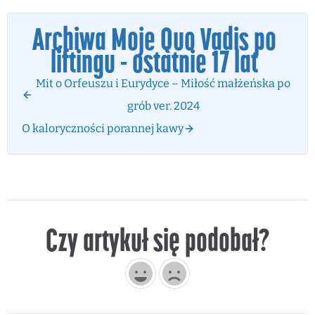
Archiwa Moje Quo Vadis po
liftingu - ostatnie 17 lat
Mit o Orfeuszu i Eurydyce – Miłość małżeńska po
grób ver. 2024
O kaloryczności porannej kawy
Czy artykuł się podobał?