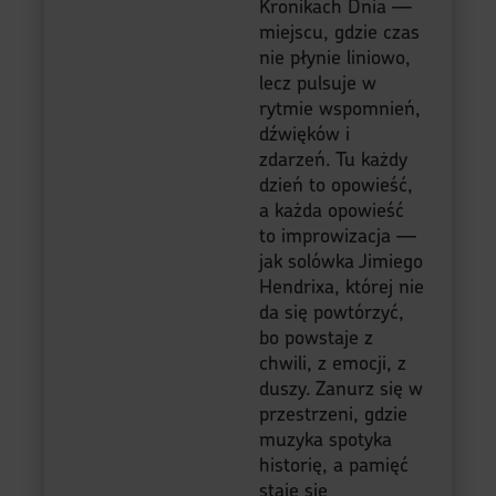
Kronikach Dnia —
miejscu, gdzie czas
nie płynie liniowo,
lecz pulsuje w
rytmie wspomnień,
dźwięków i
zdarzeń. Tu każdy
dzień to opowieść,
a każda opowieść
to improwizacja —
jak solówka Jimiego
Hendrixa, której nie
da się powtórzyć,
bo powstaje z
chwili, z emocji, z
duszy. Zanurz się w
przestrzeni, gdzie
muzyka spotyka
historię, a pamięć
staje się