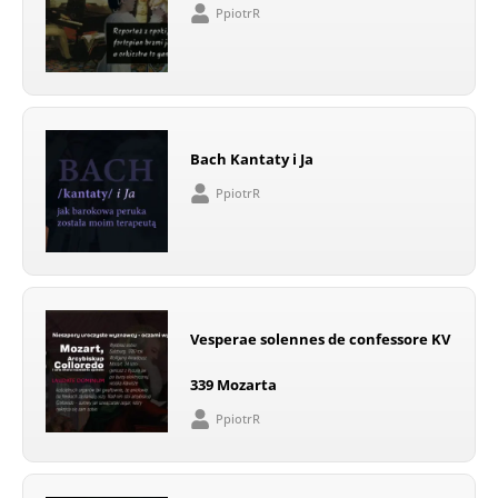
PpiotrR
Bach Kantaty i Ja
PpiotrR
Vesperae solennes de confessore KV
339 Mozarta
PpiotrR