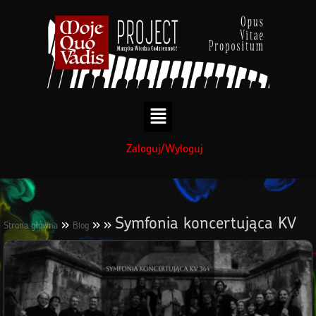
treści
Zaloguj/Wyloguj
Symfonia koncertująca KV
»
»
»
Strona główna
Blog
364