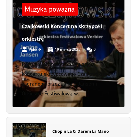
Muzyka poważna
Czajkowski Koncert na skrzypce i
orkiestrę
PpiotrR
19 marca 2025
0
Poznaj niezapomnianą relację z
koncertu skrzypcowego Czajkowskiego,
zagranego przez Janine Jansen i
Orkiestrę Festiwalową w…
Chopin La Ci Darem La Mano