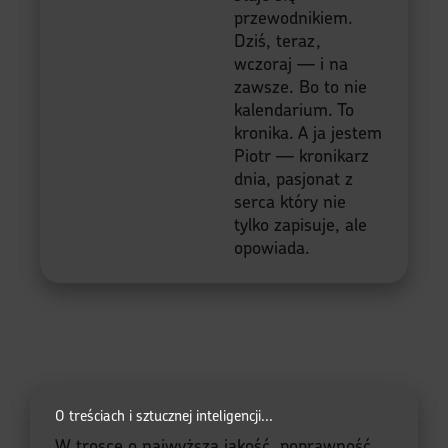
przewodnikiem.
Dziś, teraz,
wczoraj — i na
zawsze. Bo to nie
kalendarium. To
kronika. A ja jestem
Piotr — kronikarz
dnia, pasjonat z
serca który nie
tylko zapisuje, ale
opowiada.
O treściach i sztucznej inteligencji...
W trosce o najwyższą jakość, poprawność