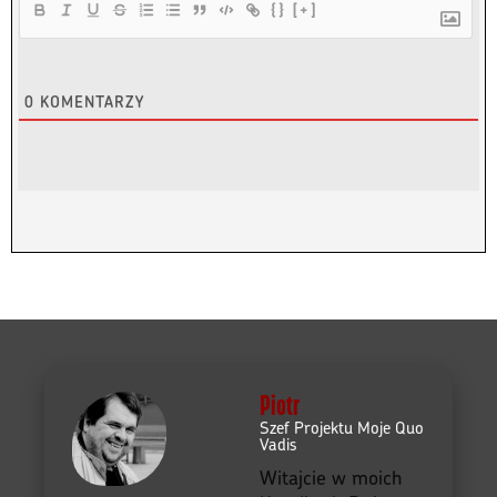
{}
[+]
0
KOMENTARZY
Piotr
Szef Projektu Moje Quo
Vadis
Witajcie w moich