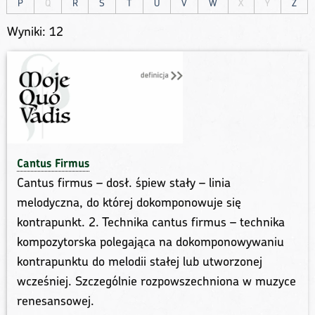
P
Q
R
S
T
U
V
W
X
Y
Z
Wyniki: 12
Cantus Firmus
Cantus firmus – dosł. śpiew stały – linia
melodyczna, do której dokomponowuje się
kontrapunkt. 2. Technika cantus firmus – technika
kompozytorska polegająca na dokomponowywaniu
kontrapunktu do melodii stałej lub utworzonej
wcześniej. Szczególnie rozpowszechniona w muzyce
renesansowej.