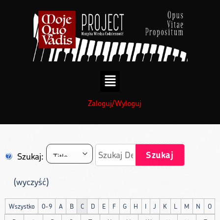
treści
Zaloguj/Wyloguj
Szukaj
Szukaj:
(wyczyść)
Wszystko
0-9
A
B
C
D
E
F
G
H
I
J
K
L
M
N
O