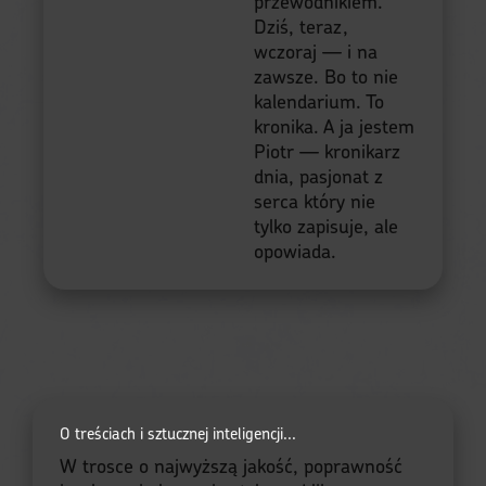
przewodnikiem.
Dziś, teraz,
wczoraj — i na
zawsze. Bo to nie
kalendarium. To
kronika. A ja jestem
Piotr — kronikarz
dnia, pasjonat z
serca który nie
tylko zapisuje, ale
opowiada.
O treściach i sztucznej inteligencji...
W trosce o najwyższą jakość, poprawność