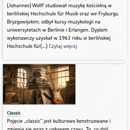
(Johannes) Wolff studiował muzykę kościelną w
berlińskiej Hochschule für Musik oraz we Fryburgu
Bryzgowijskim; odbył kursy muzykologii na
uniwersytetach w Berlinie i Erlangen. Dyplom
wykonawczy uzyskał w 1963 roku w berlińskiej
Hochschule für(…)
Czytaj więcej
Classic
Pojęcie „classic” jest kulturowo konstruowane i
zmienia się wraz z upływem czasu. To, co dziś