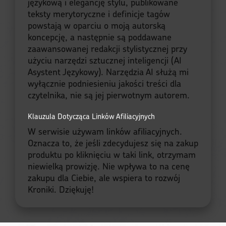
językową i elegancję stylu, publikowane
teksty merytoryczne i definicje tagów
powstają w oparciu o moją autorską
koncepcję, a następnie są poddawane
zaawansowanej redakcji stylistycznej przy
użyciu narzędzi sztucznej inteligencji (AI
Asystent Językowy). Narzędzia AI służą mi
wyłącznie podniesieniu jakości treści dla
czytelnika, nie są jej pierwotnym autorem.
Klauzula Dotycząca Linków Afiliacyjnych
W serwisie używam linków afiliacyjnych.
Oznacza to, że jeśli zdecydujesz się na zakup
produktu po kliknięciu w taki link, otrzymam
niewielką prowizję. Nie wpływa to na cenę
zakupu dla Ciebie, ale wspiera to rozwój
Kroniki. Dziękuję!