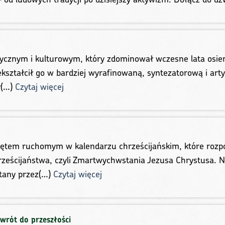
znym i kulturowym, który zdominował wczesne lata osiemd
ekształcił go w bardziej wyrafinowaną, syntezatorową i art
ł(…)
Czytaj więcej
iętem ruchomym w kalendarzu chrześcijańskim, które rozpo
rześcijaństwa, czyli Zmartwychwstania Jezusa Chrystusa. 
itany przez(…)
Czytaj więcej
wrót do przeszłości