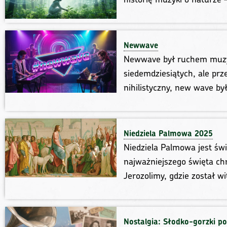
Newwave
Newwave był ruchem muzyc
siedemdziesiątych, ale prz
nihilistyczny, new wave by
Niedziela Palmowa 2025
Niedziela Palmowa jest św
najważniejszego święta ch
Jerozolimy, gdzie został w
Nostalgia: Słodko-gorzki po