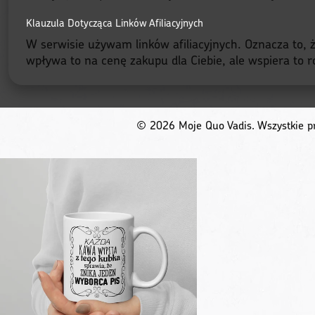
Klauzula Dotycząca Linków Afiliacyjnych
W serwisie używam linków afiliacyjnych. Oznacza to, że
wpływa to na cenę zakupu dla Ciebie, ale wspiera to ro
© 2026 Moje Quo Vadis. Wszystkie pr