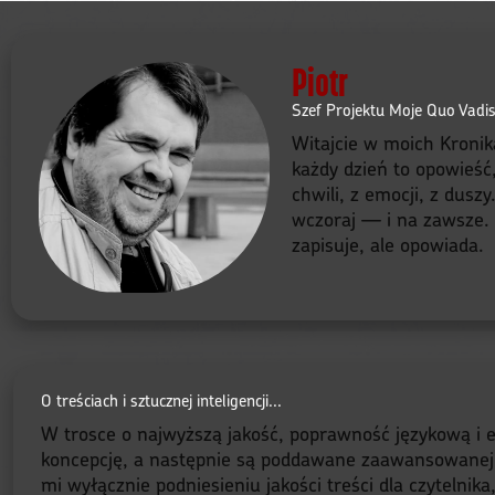
Piotr
Szef Projektu Moje Quo Vadi
Witajcie w moich Kronik
każdy dzień to opowieść
chwili, z emocji, z dusz
wczoraj — i na zawsze. B
zapisuje, ale opowiada.
O treściach i sztucznej inteligencji...
W trosce o najwyższą jakość, poprawność językową i e
koncepcję, a następnie są poddawane zaawansowanej red
mi wyłącznie podniesieniu jakości treści dla czytelnik