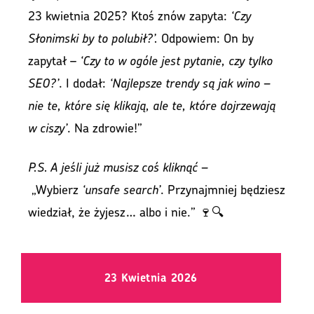
23 kwietnia 2025? Ktoś znów zapyta:
‘Czy
Słonimski by to polubił?’.
Odpowiem: On by
zapytał –
‘Czy to w ogóle jest pytanie, czy tylko
SEO?’
. I dodał:
‘Najlepsze trendy są jak wino –
nie te, które się klikają, ale te, które dojrzewają
w ciszy’
. Na zdrowie!”
P.S. A jeśli już musisz coś kliknąć –
„Wybierz
‘unsafe search’
. Przynajmniej będziesz
wiedział, że żyjesz… albo i nie.” 🍷🔍
23 Kwietnia 2026