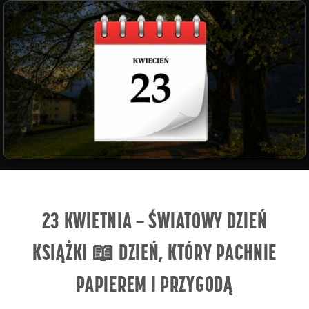
popołudni! ☀️🌼
23 KWIETNIA – ŚWIATOWY DZIEŃ
KSIĄŻKI 📖 DZIEŃ, KTÓRY PACHNIE
PAPIEREM I PRZYGODĄ