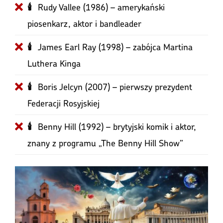
Rudy Vallee (1986) – amerykański
🕯
piosenkarz, aktor i bandleader
James Earl Ray (1998) – zabójca Martina
🕯
Luthera Kinga
Boris Jelcyn (2007) – pierwszy prezydent
🕯
Federacji Rosyjskiej
Benny Hill (1992) – brytyjski komik i aktor,
🕯
znany z programu „The Benny Hill Show”