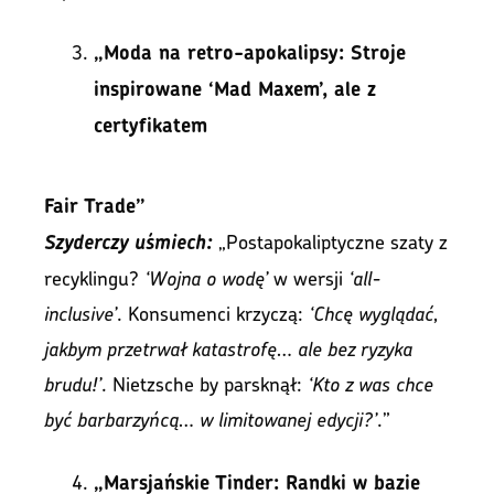
„Moda na retro-apokalipsy: Stroje
inspirowane ‘Mad Maxem’, ale z
certyfikatem
Fair Trade”
„Postapokaliptyczne szaty z
Szyderczy uśmiech:
recyklingu?
‘Wojna o wodę’
w wersji
‘all-
inclusive’
. Konsumenci krzyczą:
‘Chcę wyglądać,
jakbym przetrwał katastrofę… ale bez ryzyka
brudu!’
. Nietzsche by parsknął:
‘Kto z was chce
być barbarzyńcą… w limitowanej edycji?’
.”
„Marsjańskie Tinder: Randki w bazie