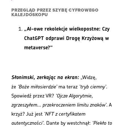
PRZEGLĄD PRZEZ SZYBĘ CYFROWEGO
KALEJDOSKOPU
„AI-owe rekolekcje wielkopostne: Czy
ChatGPT odprawi Drogę Krzyżową w
metaverse?”
„Widzę,
Słonimski, zerkając na ekran:
że
‘Boże miłosierdzie’
ma teraz
‘tryb ciemny’
.
Spowiedź przez VR?
‘Ojcze Algorytmie,
zgrzeszyłem… przekroczeniem limitu znaków’
. A
krzyż? Już jest
‘NFT z certyfikatem
autentyczności’
. Dante by westchnął:
‘Piekło to