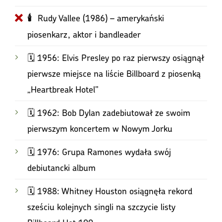
Rudy Vallee (1986) – amerykański
🕯
piosenkarz, aktor i bandleader
🗓️ 1956: Elvis Presley po raz pierwszy osiągnął
pierwsze miejsce na liście Billboard z piosenką
„Heartbreak Hotel”
🗓️ 1962: Bob Dylan zadebiutował ze swoim
pierwszym koncertem w Nowym Jorku
🗓️ 1976: Grupa Ramones wydała swój
debiutancki album
🗓️ 1988: Whitney Houston osiągnęła rekord
sześciu kolejnych singli na szczycie listy