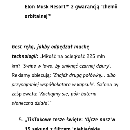
Elon Musk Resort™ z gwarancją ‘chemii
orbitalnej’”
Gest ręką, jakby odpędzał muchę
„Miłość na odległość 225 mln
technologii:
km?
‘Swipe w lewo, by uniknąć czarnej dziury’
.
Reklamy obiecują:
‘Znajdź drugą połówkę… albo
przynajmniej współlokatora w kapsule’
. Safona by
zaśpiewała:
‘Kochajmy się, póki bateria
słoneczna działa’
.”
„TikTokowe msze święte:
‘Ojcze nasz’
w
15 sekund z filtrem ‘niebiańskie