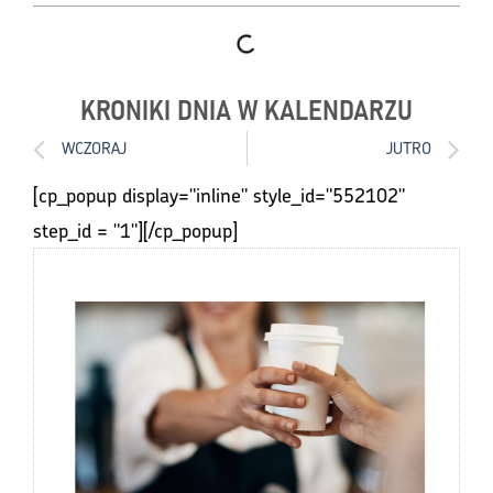
KRONIKI DNIA W KALENDARZU
WCZORAJ
JUTRO
[cp_popup display="inline" style_id="552102"
step_id = "1"][/cp_popup]