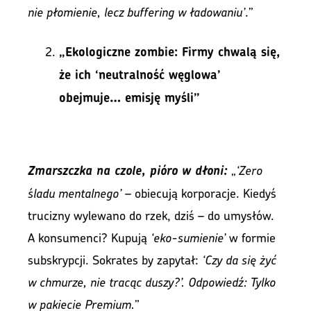
nie płomienie, lecz buffering w ładowaniu’
.”
„Ekologiczne zombie: Firmy chwalą się,
że ich ‘neutralność węglowa’
obejmuje… emisję myśli”
„
‘Zero
Zmarszczka na czole, pióro w dłoni:
śladu mentalnego’
– obiecują korporacje. Kiedyś
trucizny wylewano do rzek, dziś – do umysłów.
A konsumenci? Kupują
‘eko-sumienie’
w formie
subskrypcji. Sokrates by zapytał:
‘Czy da się żyć
w chmurze, nie tracąc duszy?’. Odpowiedź: Tylko
w pakiecie Premium.
”