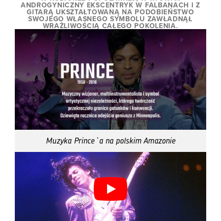
ANDROGYNICZNY EKSCENTRYK W FALBANACH I Z
GITARĄ UKSZTAŁTOWANĄ NA PODOBIEŃSTWO
SWOJEGO WŁASNEGO SYMBOLU ZAWŁADNĄŁ
WRAŻLIWOŚCIĄ CAŁEGO POKOLENIA.
Muzyka Prince`a na polskim Amazonie