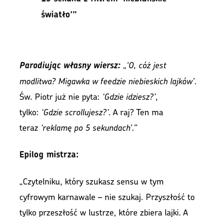
światło’”
„
‘O, cóż jest
Parodiując własny wiersz:
modlitwa? Migawka w feedzie niebieskich lajków’
.
Św. Piotr już nie pyta:
‘Gdzie idziesz?’
,
tylko:
‘Gdzie scrollujesz?’
. A raj? Ten ma
teraz
‘reklamę po 5 sekundach’
.”
Epilog mistrza:
„Czytelniku, który szukasz sensu w tym
cyfrowym karnawale – nie szukaj. Przyszłość to
tylko przeszłość w lustrze, które zbiera lajki. A