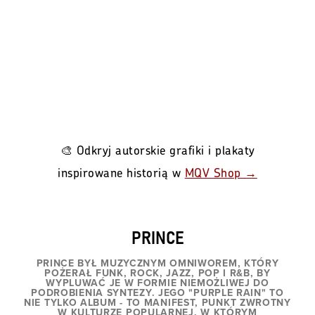
🎨 Odkryj autorskie grafiki i plakaty
inspirowane historią w
MQV Shop →
PRINCE
PRINCE BYŁ MUZYCZNYM OMNIWOREM, KTÓRY
POŻERAŁ FUNK, ROCK, JAZZ, POP I R&B, BY
WYPLUWAĆ JE W FORMIE NIEMOŻLIWEJ DO
PODROBIENIA SYNTEZY. JEGO "PURPLE RAIN" TO
NIE TYLKO ALBUM - TO MANIFEST, PUNKT ZWROTNY
W KULTURZE POPULARNEJ, W KTÓRYM