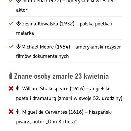
🌟John Cena (1977) – amerykański wrestler i
aktor
🌟Gęsina Kowalska (1932) – polska poetka i
malarka
🌟Michael Moore (1954) – amerykański reżyser
filmów dokumentalnych
🕯️ Znane osoby zmarłe 23 kwietnia
William Shakespeare (1616) – angielski
🕯
poeta i dramaturg (zmarł w swoje 52. urodziny)
Miguel de Cervantes (1616) – hiszpański
🕯
pisarz, autor „Don Kichota”