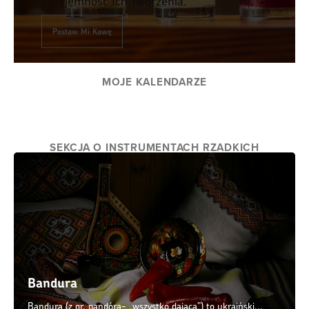
Przyjemność Ich Tworzenia.
Postaw Mi Kawę
MOJE KALENDARZE
SEKCJA O INSTRUMENTACH RZADKICH
Bandura
Bandura (z gr. pandóra- „wszystko dająca”) to ukraiński...