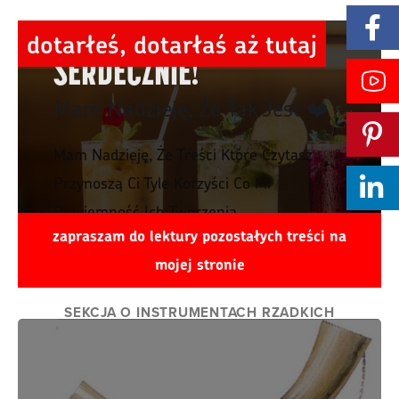
Facebook
DZIĘKUJĘ CI ZA TO
dotarłeś, dotarłaś aż tutaj
SERDECZNIE!
YouTube
Mam Nadzieję, Że Tak Jest ❤️
Pinterest
Mam Nadzieję, Że Treści Które Czytasz
Przynoszą Ci Tyle Korzyści Co Mi
Linkedin
Przyjemność Ich Tworzenia.
zapraszam do lektury pozostałych treści na
Postaw Mi Kawę
mojej stronie
SEKCJA O INSTRUMENTACH RZADKICH