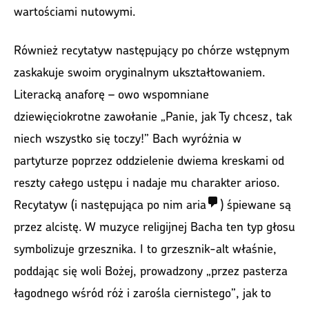
wartościami nutowymi.
Również recytatyw następujący po chórze wstępnym
zaskakuje swoim oryginalnym ukształtowaniem.
Literacką anaforę – owo wspomniane
dziewięciokrotne zawołanie „Panie, jak Ty chcesz, tak
niech wszystko się toczy!” Bach wyróżnia w
partyturze poprzez oddzielenie dwiema kreskami od
reszty całego ustępu i nadaje mu charakter arioso.
Recytatyw (i następująca po nim
aria
) śpiewane są
przez alcistę. W muzyce religijnej Bacha ten typ głosu
symbolizuje grzesznika. I to grzesznik-alt właśnie,
poddając się woli Bożej, prowadzony „przez pasterza
łagodnego wśród róż i zarośla ciernistego”, jak to