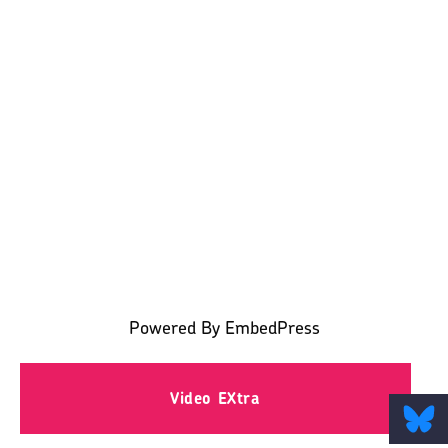
Powered By EmbedPress
Video EXtra
BlueSky