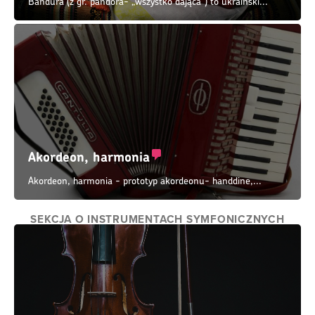
Bandura (z gr. pandóra- „wszystko dająca”) to ukraiński...
Akordeon, harmonia
Akordeon, harmonia - prototyp akordeonu- handdine,...
SEKCJA O INSTRUMENTACH SYMFONICZNYCH