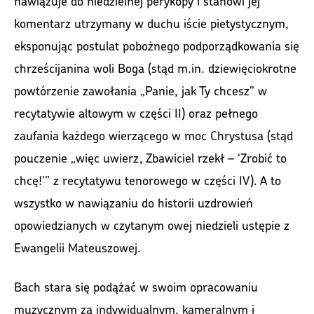
nawiązuje do niedzielnej perykopy i stanowi jej
komentarz utrzymany w duchu iście pietystycznym,
eksponując postulat pobożnego podporządkowania się
chrześcijanina woli Boga (stąd m.in. dziewięciokrotne
powtórzenie zawołania „Panie, jak Ty chcesz” w
recytatywie altowym w części II) oraz pełnego
zaufania każdego wierzącego w moc Chrystusa (stąd
pouczenie „więc uwierz, Zbawiciel rzekł – ‘Zrobić to
chcę!’” z recytatywu tenorowego w części IV). A to
wszystko w nawiązaniu do historii uzdrowień
opowiedzianych w czytanym owej niedzieli ustępie z
Ewangelii Mateuszowej.
Bach stara się podążać w swoim opracowaniu
muzycznym za indywidualnym, kameralnym i