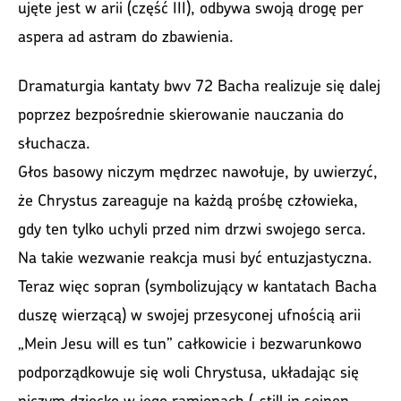
ujęte jest w arii (część III), odbywa swoją drogę per
aspera ad astram do zbawienia.
Dramaturgia kantaty bwv 72 Bacha realizuje się dalej
poprzez bezpośrednie skierowanie nauczania do
słuchacza.
Głos basowy niczym mędrzec nawołuje, by uwierzyć,
że Chrystus zareaguje na każdą prośbę człowieka,
gdy ten tylko uchyli przed nim drzwi swojego serca.
Na takie wezwanie reakcja musi być entuzjastyczna.
Teraz więc sopran (symbolizujący w kantatach Bacha
duszę wierzącą) w swojej przesyconej ufnością arii
„Mein Jesu will es tun” całkowicie i bezwarunkowo
podporządkowuje się woli Chrystusa, układając się
niczym dziecko w jego ramionach („still in seinen