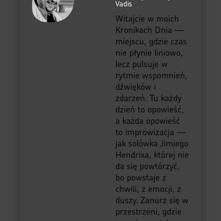
Vadis
Witajcie w moich
Kronikach Dnia —
miejscu, gdzie czas
nie płynie liniowo,
lecz pulsuje w
rytmie wspomnień,
dźwięków i
zdarzeń. Tu każdy
dzień to opowieść,
a każda opowieść
to improwizacja —
jak solówka Jimiego
Hendrixa, której nie
da się powtórzyć,
bo powstaje z
chwili, z emocji, z
duszy. Zanurz się w
przestrzeni, gdzie