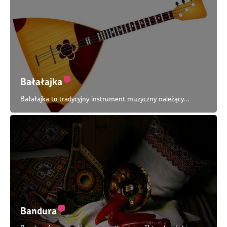
Bałałajka
Bałałajka to tradycyjny instrument muzyczny należący...
Bandura