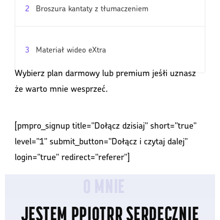
2
Broszura kantaty z tłumaczeniem
3
Materiał wideo eXtra
Wybierz plan darmowy lub premium jeśłi uznasz
że warto mnie wesprzeć.
[pmpro_signup title="Dołącz dzisiaj" short="true"
level="1" submit_button="Dołącz i czytaj dalej"
login="true" redirect="referer"]
O MNIE
JESTEM PPIOTRR SERDECZNIE