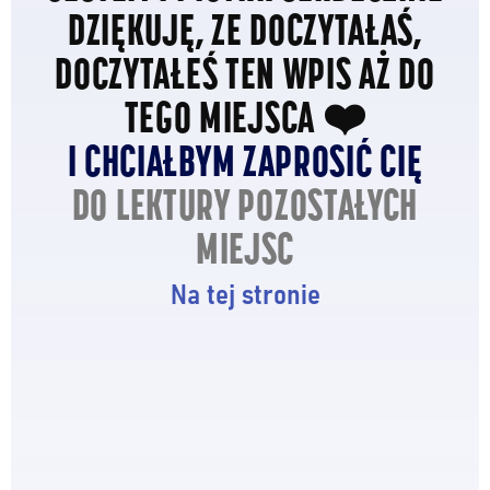
DZIĘKUJĘ, ZE DOCZYTAŁAŚ,
DOCZYTAŁEŚ TEN WPIS AŻ DO
TEGO MIEJSCA ❤️
I CHCIAŁBYM ZAPROSIĆ CIĘ
DO LEKTURY POZOSTAŁYCH
MIEJSC
Na tej stronie
Być jak Zawisza, Zadania wykonywać bez
zbędnej zwłoki, Szanować czas, używać głowy i