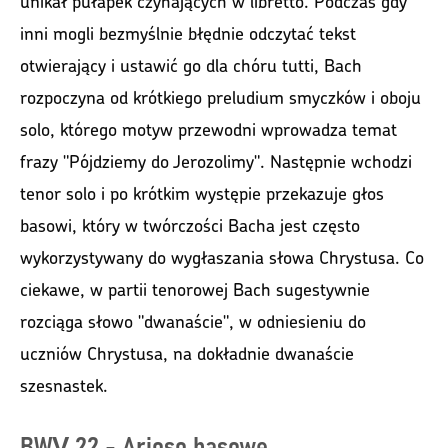
unikał pułapek czyhających w libretto. Podczas gdy
inni mogli bezmyślnie błędnie odczytać tekst
otwierający i ustawić go dla chóru tutti, Bach
rozpoczyna od krótkiego preludium smyczków i oboju
solo, którego motyw przewodni wprowadza temat
frazy "Pójdziemy do Jerozolimy". Następnie wchodzi
tenor solo i po krótkim występie przekazuje głos
basowi, który w twórczości Bacha jest często
wykorzystywany do wygłaszania słowa Chrystusa. Co
ciekawe, w partii tenorowej Bach sugestywnie
rozciąga słowo "dwanaście", w odniesieniu do
uczniów Chrystusa, na dokładnie dwanaście
szesnastek.
BWV 22 - Arioso basowe