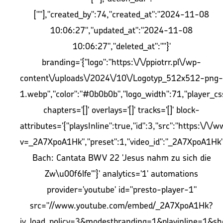
[""],"created_by":74,"created_at":"2024-11-08
10:06:27","updated_at":"2024-11-08
10:06:27","deleted_at":""}'
branding='{"logo":"https:\/\/ppiotrr.pl\/wp-
content\/uploads\/2024\/10\/Logotyp_512x512-png-
1.webp","color":"#0b0b0b","logo_width":71,"player_css
chapters='[]' overlays='[]' tracks='[]' block-
attributes='{"playsInline":true,"id":3,"src":"https:\/
v=_2A7XpoA1Hk","preset":1,"video_id":"_2A7XpoA1Hk","
Bach: Cantata BWV 22 'Jesus nahm zu sich die
Zw\u00f6lfe'"}' analytics='1' automations
provider='youtube' id="presto-player-1"
src="//www.youtube.com/embed/_2A7XpoA1Hk?
iv_load_policy=3&modestbranding=1&playinline=1&sh