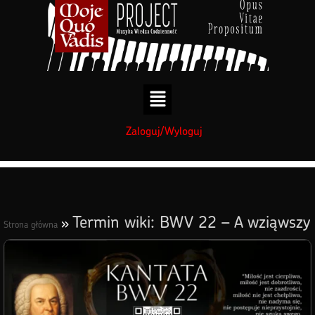
treści
Zaloguj/Wyloguj
Termin wiki: BWV 22 – A wziąwszy
»
Strona główna
ze sobą dwunastu rzekł do nich