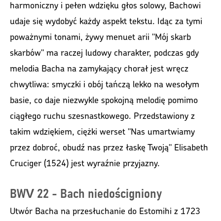
harmoniczny i pełen wdzięku głos solowy, Bachowi
udaje się wydobyć każdy aspekt tekstu. Idąc za tymi
poważnymi tonami, żywy menuet arii "Mój skarb
skarbów" ma raczej ludowy charakter, podczas gdy
melodia Bacha na zamykający chorał jest wręcz
chwytliwa: smyczki i obój tańczą lekko na wesołym
basie, co daje niezwykle spokojną melodię pomimo
ciągłego ruchu szesnastkowego. Przedstawiony z
takim wdziękiem, ciężki werset "Nas umartwiamy
przez dobroć, obudź nas przez łaskę Twoją" Elisabeth
Cruciger (1524) jest wyraźnie przyjazny.
BWV 22 - Bach niedościgniony
Utwór Bacha na przesłuchanie do Estomihi z 1723