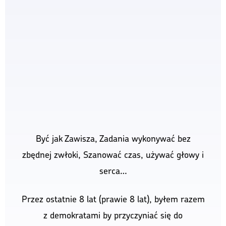
serca…
Przez ostatnie 8 lat (prawie 8 lat), byłem razem
z demokratami by przyczyniać się do
normalności w naszym kraju). Dziś kiedy Polska
staje się znów częścią europejskiej rodziny
państw demokratycznych, mogę powrócić do
tego co kocham najbardziej czyli swoich
muzycznych Pasji. By wreszcie móc pogłębiać
swoją wiedzę o muzyce i dzielić się nią…
>> INNE STRONY <<
GDAŃSK MIASTO MARZEŃ
|
OPENGARDEN
|