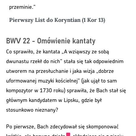
przeminie.”			
Pierwszy List do Koryntian (1 Kor 13)
BWV 22 - Omówienie kantaty
Co sprawiło, że kantata „A wziąwszy ze sobą
dwunastu rzekł do nich” stała się tak odpowiednim
utworem na przesłuchanie i jaka wizja „dobrze
uformowanej muzyki kościelnej” (jak ujął to sam
kompozytor w 1730 roku) sprawiła, że Bach stał się
głównym kandydatem w Lipsku, gdzie był
stosunkowo nieznany?
Po pierwsze, Bach zdecydował się skomponować
krótkie, ale barwne
dzieło
składające się z pięciu