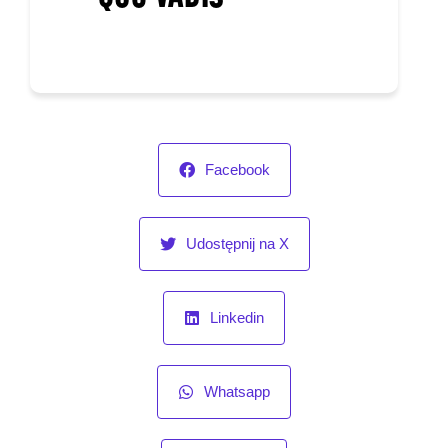
Linkedin
Whatsapp
Pinterest
POBIERZ KOD QR
Czy artykuł się podobał?