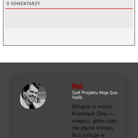
Vadis
Witajcie w moich
Kronikach Dnia —
miejscu, gdzie czas
nie płynie liniowo,
lecz pulsuje w
rytmie wspomnień,
dźwięków i
zdarzeń. Tu każdy
dzień to opowieść,
a każda opowieść
to improwizacja —
jak solówka Jimiego
Hendrixa, której nie
da się powtórzyć,
bo powstaje z
chwili, z emocji, z
duszy. Zanurz się w
przestrzeni, gdzie
muzyka spotyka