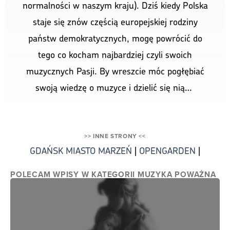
POLECAM WPISY W KATEGORII MUZYKA POWAŻNA
Stabat Mater vs Psalm 51 (Tilge Höchster)
Stabat Mater vs Psalm 51 - Cześć! Witam cię na moim...
Wybuchowa rywalizacja Nieopowiedziane