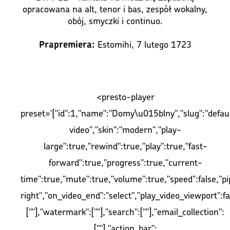
opracowana na alt, tenor i bas, zespół wokalny,
obój, smyczki i continuo.
Estomihi, 7 lutego 1723
Prapremiera:
<presto-player
preset='{"id":1,"name":"Domy\u015blny","slug":"defaul
video","skin":"modern","play-
large":true,"rewind":true,"play":true,"fast-
forward":true,"progress":true,"current-
time":true,"mute":true,"volume":true,"speed":false,"pip
right","on_video_end":"select","play_video_viewport":fa
[""],"watermark":[""],"search":[""],"email_collection":
[""],"action_bar":