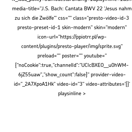
media-title="J.S. Bach: Cantata BWV 22 'Jesus nahm
zu sich die Zwölfe'" css="" class="presto-video-id-3
presto-preset-id-1 skin-modern" skin="modern"
icon-url="https://ppiotrr.pl/wp-
content/plugins/presto-player/img/sprite.svg"
preload="" poster="" youtube="
{"noCookie":true,"channelId":"UCIcBXEO__u0hWM-
6jZ55uaw","show_count":false}" provider-video-
id="_2A7XpoA1Hk" video-id="3" video-attributes='{}'
playsinline >