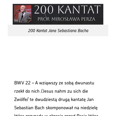
200 Kantat Jana Sebastiana Bacha
BWV 22 – A wziąwszy ze sobą dwunastu
rzekł do nich /Jesus nahm zu sich die
Zwölfe/ te dwudziestą drugą kantatę Jan
Sebastian Bach skomponował na niedzielę
która przypada w okresie przed Pasją którą