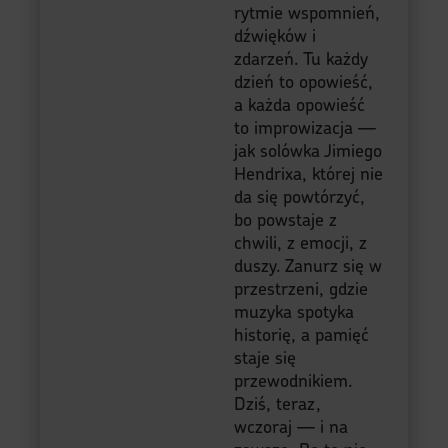
historię, a pamięć
staje się
przewodnikiem.
Dziś, teraz,
wczoraj — i na
zawsze. Bo to nie
kalendarium. To
kronika. A ja jestem
Piotr — kronikarz
dnia, pasjonat z
serca który nie
tylko zapisuje, ale
opowiada.