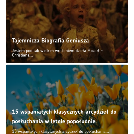
15 wspaniałych klasycznych arcydzieł do
posłuchania w letnie popołudnie
15 wspaniałych klasycznych arcydzieł do posłuchania...
Tine Thing Helseth
Ostatnim czasem zawrócił mi głowę jeden utwór na trąbkę,...
KATEGORIE W LEKSYKONIE