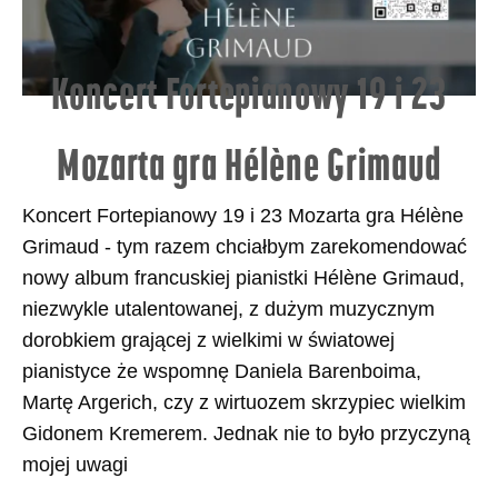
Koncert Fortepianowy 19 i 23
Mozarta gra Hélène Grimaud
Koncert Fortepianowy 19 i 23 Mozarta gra Hélène
Grimaud - tym razem chciałbym zarekomendować
nowy album francuskiej pianistki Hélène Grimaud,
niezwykle utalentowanej, z dużym muzycznym
dorobkiem grającej z wielkimi w światowej
pianistyce że wspomnę Daniela Barenboima,
Martę Argerich, czy z wirtuozem skrzypiec wielkim
Gidonem Kremerem. Jednak nie to było przyczyną
mojej uwagi