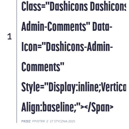
s-
Class="dashicons Dashicons
Admin-Comments" Data-
1
Icon="dashicons-Admin-
Comments"
al-
Style="display:inline;vertical
Align:baseline;"></span>
PRZEZ
PPIOTRR
27 STYCZNIA 2025