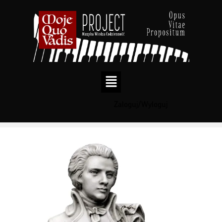
Zaloguj/Wyloguj
Przejdź
do
treści