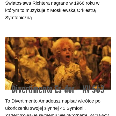
Światosława Richtera nagrane w 1966 roku w
którym to muzykuje z Moskiewską Orkiestrą
Symfoniczną.
Divertimento Es-dur – KV 563
To Divertimento Amadeusz napisał wkrótce po
ukończeniu swojej słynnej 41 Symfonii.
Zadedykował je swojemu wielokrotnemu wybawcy