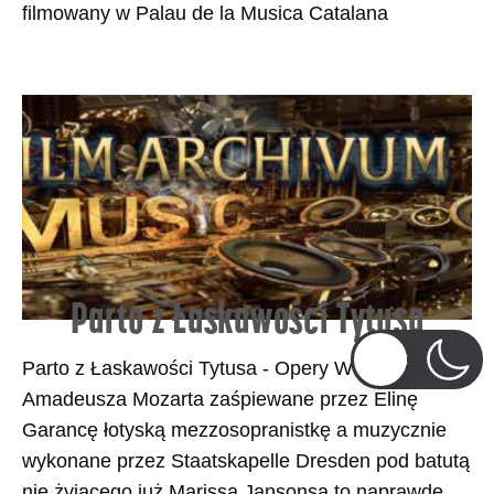
filmowany w Palau de la Musica Catalana
Parto z Łaskawości Tytusa
Parto z Łaskawości Tytusa - Opery Wolfganga
Amadeusza Mozarta zaśpiewane przez Elinę
Garancę łotyską mezzosopranistkę a muzycznie
wykonane przez Staatskapelle Dresden pod batutą
nie żyjącego już Marissa Jansonsa to naprawdę