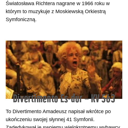
Światosława Richtera nagrane w 1966 roku w
którym to muzykuje z Moskiewską Orkiestrą
Symfoniczną.
Divertimento Es-dur – KV 563
To Divertimento Amadeusz napisał wkrótce po
ukończeniu swojej słynnej 41 Symfonii.
Zadedykował je swojemu wielokrotnemu wybawcy