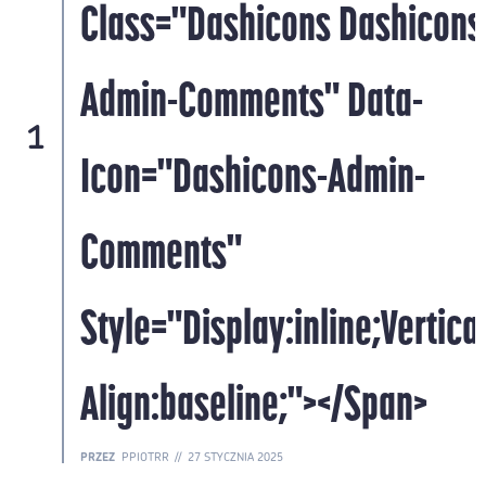
s-
Class="dashicons Dashicons
Admin-Comments" Data-
1
Icon="dashicons-Admin-
Comments"
al-
Style="display:inline;vertical
Align:baseline;"></span>
PRZEZ
PPIOTRR
27 STYCZNIA 2025