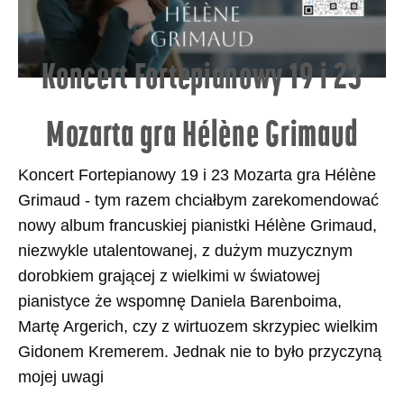
Koncert Fortepianowy 19 i 23
Mozarta gra Hélène Grimaud
Koncert Fortepianowy 19 i 23 Mozarta gra Hélène
Grimaud - tym razem chciałbym zarekomendować
nowy album francuskiej pianistki Hélène Grimaud,
niezwykle utalentowanej, z dużym muzycznym
dorobkiem grającej z wielkimi w światowej
pianistyce że wspomnę Daniela Barenboima,
Martę Argerich, czy z wirtuozem skrzypiec wielkim
Gidonem Kremerem. Jednak nie to było przyczyną
mojej uwagi