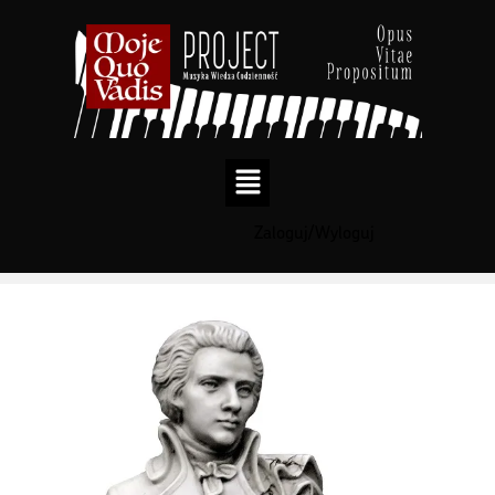
Zaloguj/Wyloguj
Przejdź
do
treści