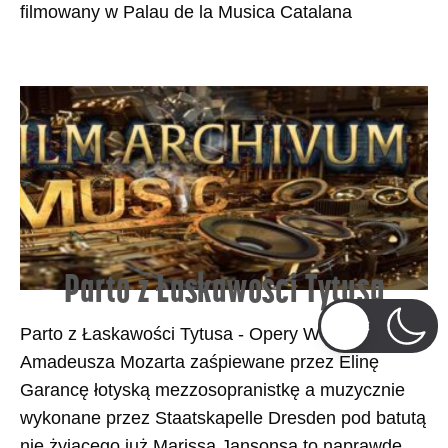
filmowany w Palau de la Musica Catalana
Parto z Łaskawości Tytusa
Parto z Łaskawości Tytusa - Opery Wolfganga
Amadeusza Mozarta zaśpiewane przez Elinę
Garancę łotyską mezzosopranistkę a muzycznie
wykonane przez Staatskapelle Dresden pod batutą
nie żyjącego już Marissa Jansonsa to naprawdę