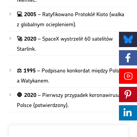
– Ratyfikowano Protokół Kioto (walka
💻 2005
z globalnym ociepleniem).
– SpaceX wystrzelił 60 satelitów
🚀 2020
Starlink.
– Podpisano konkordat między Polską
⚖️ 1995
BlueSky
a Watykanem.
Facebook
– Pierwszy przypadek koronawirusa w
🛑 2020
Polsce (potwierdzony).
YouTube
Pinterest