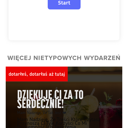
WIĘCEJ NIETYPOWYCH WYDARZEŃ
dotarłeś, dotarłaś aż tutaj
DZIĘKUJĘ CI ZA TO
SERDECZNIE!
Mam Nadzieję, Że Tak Jest ❤️
Mam Nadzieję, Że Treści Które Czytasz
Przynoszą Ci Tyle Korzyści Co Mi
Przyjemność Ich Tworzenia.