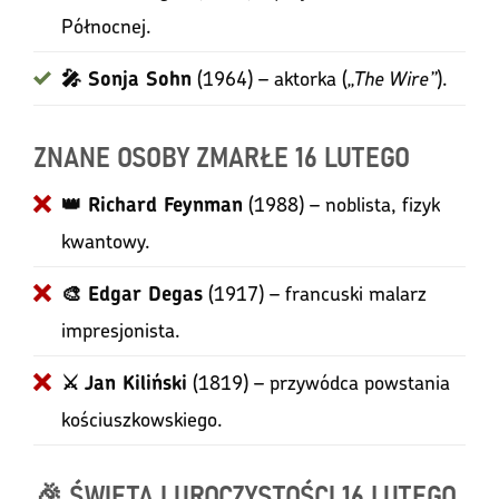
Północnej.
(1964) – aktorka (
„The Wire”
).
🎤 Sonja Sohn
ZNANE OSOBY ZMARŁE 16 LUTEGO
(1988) – noblista, fizyk
👑 Richard Feynman
kwantowy.
(1917) – francuski malarz
🎨 Edgar Degas
impresjonista.
(1819) – przywódca powstania
⚔️ Jan Kiliński
kościuszkowskiego.
🎉 ŚWIĘTA I UROCZYSTOŚCI 16 LUTEGO