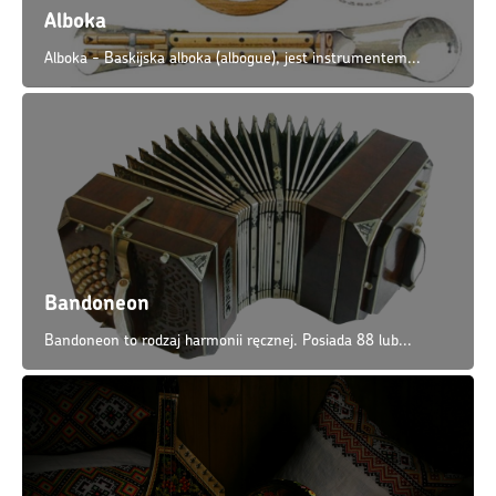
Alboka
Alboka - Baskijska alboka (albogue), jest instrumentem...
Bandoneon
Bandoneon to rodzaj harmonii ręcznej. Posiada 88 lub...