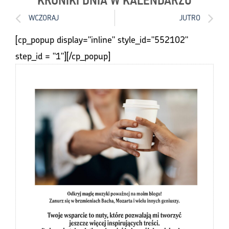
WCZORAJ
JUTRO
[cp_popup display="inline" style_id="552102"
step_id = "1"][/cp_popup]