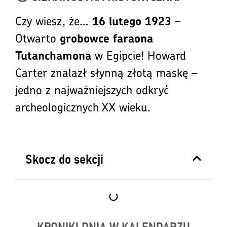
Czy wiesz, że…
–
16 lutego 1923
Otwarto
grobowce faraona
w Egipcie! Howard
Tutanchamona
Carter znalazł słynną złotą maskę –
jedno z najważniejszych odkryć
archeologicznych XX wieku.
Skocz do sekcji
KRONIKI DNIA W KALENDARZU