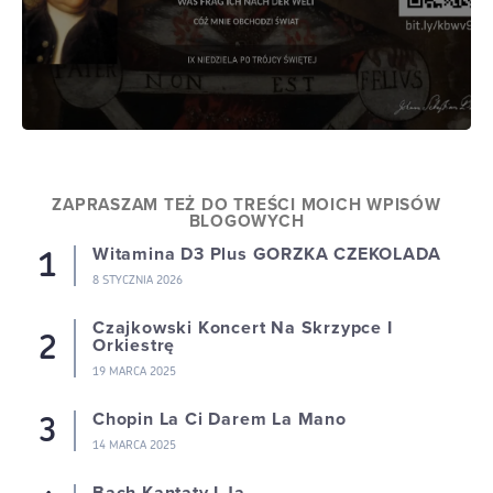
ZAPRASZAM TEŻ DO TREŚCI MOICH WPISÓW
BLOGOWYCH
Witamina D3 Plus GORZKA CZEKOLADA
8 STYCZNIA 2026
Czajkowski Koncert Na Skrzypce I
Orkiestrę
19 MARCA 2025
Chopin La Ci Darem La Mano
14 MARCA 2025
Bach Kantaty I Ja