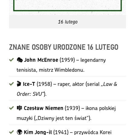
16 lutego
ZNANE OSOBY URODZONE 16 LUTEGO
(1959) – legendarny
🎭 John McEnroe
tenisista, mistrz Wimbledonu.
(1958) – raper, aktor (serial
„Law &
🎬 Ice-T
Order: SVU”
).
(1939) – ikona polskiej
🎼 Czesław Niemen
muzyki („Dziwny jest ten świat”).
(1941) – przywódca Korei
🌍 Kim Jong-il