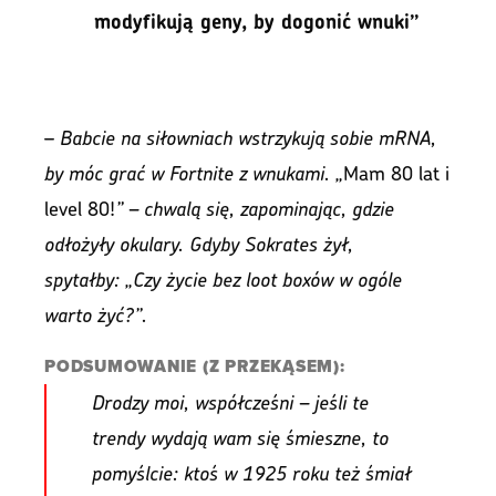
modyfikują geny, by dogonić wnuki”
–
Babcie na siłowniach wstrzykują sobie mRNA,
by móc grać w Fortnite z wnukami. „
Mam 80 lat i
level 80!
” – chwalą się, zapominając, gdzie
odłożyły okulary. Gdyby Sokrates żył,
spytałby: „Czy życie bez loot boxów w ogóle
warto żyć?”.
PODSUMOWANIE (Z PRZEKĄSEM):
Drodzy moi, współcześni – jeśli te
trendy wydają wam się śmieszne, to
pomyślcie: ktoś w 1925 roku też śmiał