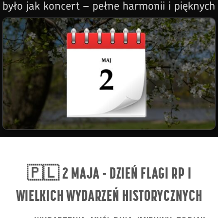
było jak koncert – pełne harmonii i pięknych
melodii! 🎶🎂
🇵🇱 2 MAJA - DZIEŃ FLAGI RP I
WIELKICH WYDARZEŃ HISTORYCZNYCH