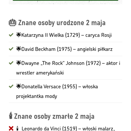
🎂 Znane osoby urodzone 2 maja
Katarzyna II Wielka (1729) – caryca Rosji
🌟
David Beckham (1975) – angielski piłkarz
🌟
Dwayne „The Rock” Johnson (1972) – aktor i
🌟
wrestler amerykański
Donatella Versace (1955) – włoska
🌟
projektantka mody
🕯️ Znane osoby zmarłe 2 maja
🕯 Leonardo da Vinci (1519) – włoski malarz,