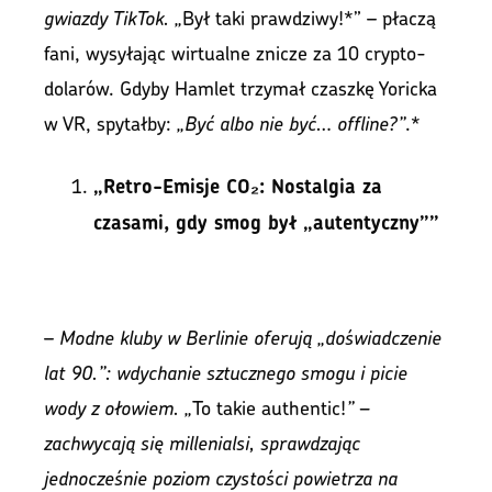
gwiazdy TikTok. „
Był taki prawdziwy!*” – płaczą
fani, wysyłając wirtualne znicze za 10 crypto-
dolarów. Gdyby Hamlet trzymał czaszkę Yoricka
w VR, spytałby:
„Być albo nie być… offline?”
.*
„Retro-Emisje CO₂: Nostalgia za
czasami, gdy smog był „autentyczny””
–
Modne kluby w Berlinie oferują „doświadczenie
lat 90.”: wdychanie sztucznego smogu i picie
wody z ołowiem. „
To takie authentic!
” –
zachwycają się millenialsi, sprawdzając
jednocześnie poziom czystości powietrza na