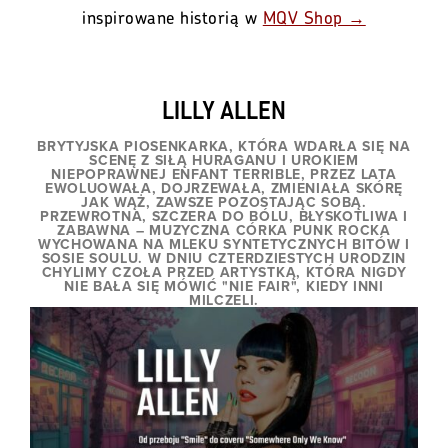
inspirowane historią w
MQV Shop →
LILLY ALLEN
BRYTYJSKA PIOSENKARKA, KTÓRA WDARŁA SIĘ NA
SCENĘ Z SIŁĄ HURAGANU I UROKIEM
NIEPOPRAWNEJ ENFANT TERRIBLE, PRZEZ LATA
EWOLUOWAŁA, DOJRZEWAŁA, ZMIENIAŁA SKÓRĘ
JAK WĄŻ, ZAWSZE POZOSTAJĄC SOBĄ.
PRZEWROTNA, SZCZERA DO BÓLU, BŁYSKOTLIWA I
ZABAWNA – MUZYCZNA CÓRKA PUNK ROCKA
WYCHOWANA NA MLEKU SYNTETYCZNYCH BITÓW I
SOSIE SOULU. W DNIU CZTERDZIESTYCH URODZIN
CHYLIMY CZOŁA PRZED ARTYSTKĄ, KTÓRA NIGDY
NIE BAŁA SIĘ MÓWIĆ "NIE FAIR", KIEDY INNI
MILCZELI.