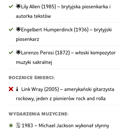
Lily Allen (1985) – brytyjska piosenkarka i
🌟
autorka tekstów
Engelbert Humperdinck (1936) – brytyjski
🌟
piosenkarz
Lorenzo Perosi (1872) – włoski kompozytor
🌟
muzyki sakralnej
ROCZNICE ŚMIERCI
:
🕯 Link Wray (2005) – amerykański gitarzysta
rockowy, jeden z pionierów rock and rolla
WYDARZENIA MUZYCZNE
:
🗓️ 1983 – Michael Jackson wykonał słynny