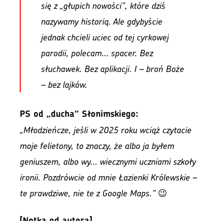
się z „głupich nowości”, które dziś
nazywamy historią. Ale gdybyście
jednak chcieli uciec od tej cyrkowej
parodii, polecam… spacer. Bez
słuchawek. Bez aplikacji. I – broń Boże
– bez lajków.
PS od „ducha” Słonimskiego:
„Młodzieńcze, jeśli w 2025 roku wciąż czytacie
moje felietony, to znaczy, że albo ja byłem
geniuszem, albo wy… wiecznymi uczniami szkoły
ironii. Pozdrówcie od mnie Łazienki Królewskie –
te prawdziwe, nie te z Google Maps.”
😉
[Notka od autora]