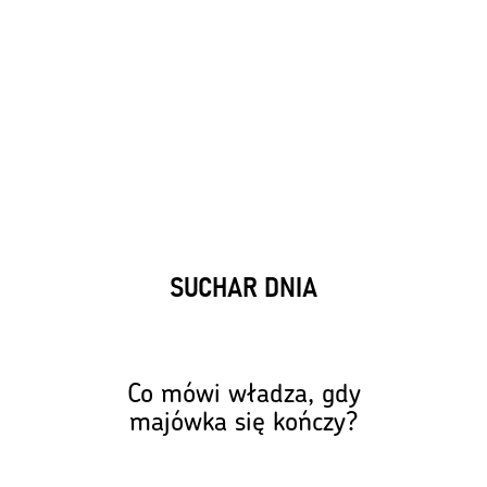
SUCHAR DNIA
— Obywatelu, wracaj do pracy.
Co mówi władza, gdy
Twój grill już odpoczął.🍖
majówka się kończy?