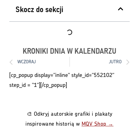
Skocz do sekcji
KRONIKI DNIA W KALENDARZU
WCZORAJ
JUTRO
[cp_popup display="inline" style_id="552102"
step_id = "1"][/cp_popup]
🎨 Odkryj autorskie grafiki i plakaty
inspirowane historią w
MQV Shop →