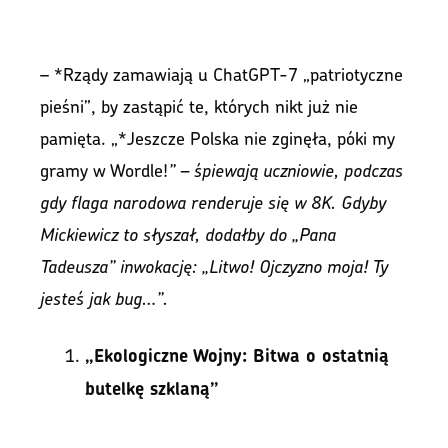
– *Rządy zamawiają u ChatGPT-7 „patriotyczne
pieśni”, by zastąpić te, których nikt już nie
pamięta. „*Jeszcze Polska nie zginęła, póki my
gramy w Wordle!
” – śpiewają uczniowie, podczas
gdy flaga narodowa renderuje się w 8K. Gdyby
Mickiewicz to słyszał, dodałby do „Pana
Tadeusza” inwokację: „Litwo! Ojczyzno moja! Ty
jesteś jak bug…”.
„Ekologiczne Wojny: Bitwa o ostatnią
butelkę szklaną”