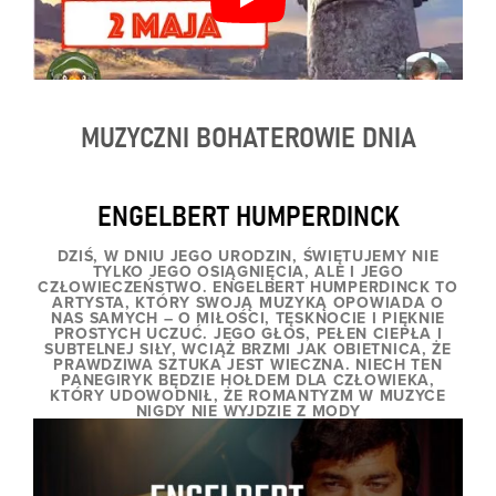
MUZYCZNI BOHATEROWIE DNIA
ENGELBERT HUMPERDINCK
DZIŚ, W DNIU JEGO URODZIN, ŚWIĘTUJEMY NIE
TYLKO JEGO OSIĄGNIĘCIA, ALE I JEGO
CZŁOWIECZEŃSTWO. ENGELBERT HUMPERDINCK TO
ARTYSTA, KTÓRY SWOJĄ MUZYKĄ OPOWIADA O
NAS SAMYCH – O MIŁOŚCI, TĘSKNOCIE I PIĘKNIE
PROSTYCH UCZUĆ. JEGO GŁOS, PEŁEN CIEPŁA I
SUBTELNEJ SIŁY, WCIĄŻ BRZMI JAK OBIETNICA, ŻE
PRAWDZIWA SZTUKA JEST WIECZNA. NIECH TEN
PANEGIRYK BĘDZIE HOŁDEM DLA CZŁOWIEKA,
KTÓRY UDOWODNIŁ, ŻE ROMANTYZM W MUZYCE
NIGDY NIE WYJDZIE Z MODY